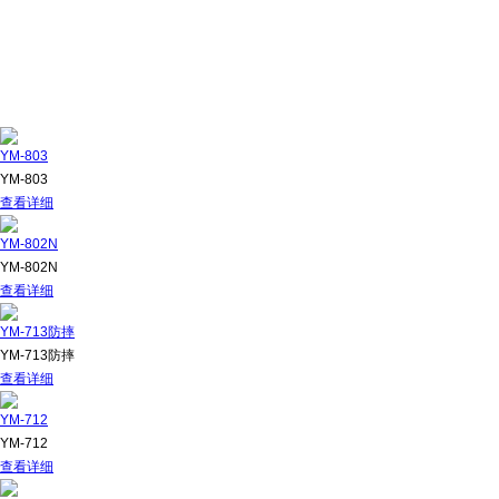
YM-803
YM-803
查看详细
YM-802N
YM-802N
查看详细
YM-713防摔
YM-713防摔
查看详细
YM-712
YM-712
查看详细