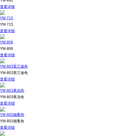
YM-892
查看详细
YM-715
YM-715
查看详细
YM-806
YM-806
查看详细
YM-803莫兰迪色
YM-803莫兰迪色
查看详细
YM-803果冻色
YM-803果冻色
查看详细
YM-802烟熏色
YM-802烟熏色
查看详细