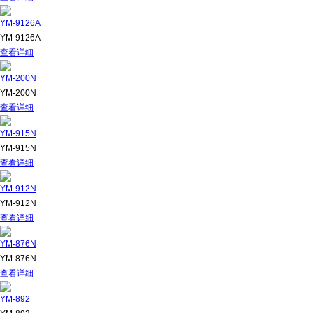
YM-9126A
YM-9126A
查看详细
YM-200N
YM-200N
查看详细
YM-915N
YM-915N
查看详细
YM-912N
YM-912N
查看详细
YM-876N
YM-876N
查看详细
YM-892