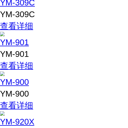
YM-309C
YM-309C
查看详细
YM-901
YM-901
查看详细
YM-900
YM-900
查看详细
YM-920X