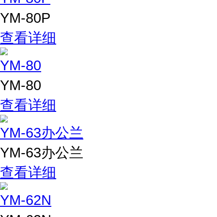
YM-80P
查看详细
YM-80
YM-80
查看详细
YM-63办公兰
YM-63办公兰
查看详细
YM-62N