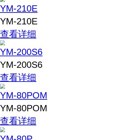
YM-210E
YM-210E
查看详细
YM-200S6
YM-200S6
查看详细
YM-80POM
YM-80POM
查看详细
YM-80P