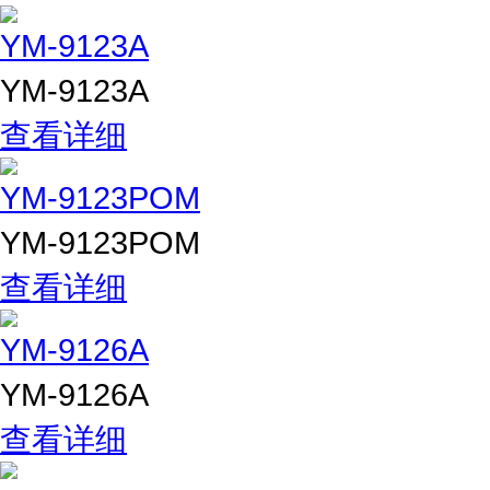
YM-9123A
YM-9123A
查看详细
YM-9123POM
YM-9123POM
查看详细
YM-9126A
YM-9126A
查看详细