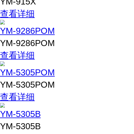
YM-915X
查看详细
YM-9286POM
YM-9286POM
查看详细
YM-5305POM
YM-5305POM
查看详细
YM-5305B
YM-5305B