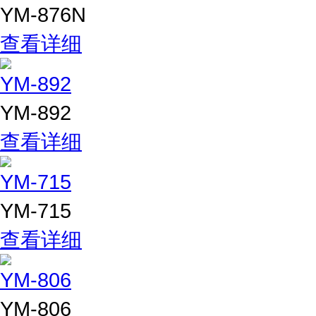
YM-876N
查看详细
YM-892
YM-892
查看详细
YM-715
YM-715
查看详细
YM-806
YM-806