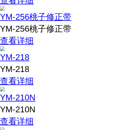
查看详细
YM-256桃子修正带
YM-256桃子修正带
查看详细
YM-218
YM-218
查看详细
YM-210N
YM-210N
查看详细