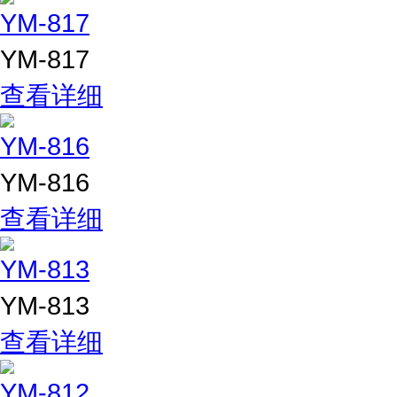
YM-817
YM-817
查看详细
YM-816
YM-816
查看详细
YM-813
YM-813
查看详细
YM-812