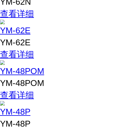
YM-62N
查看详细
YM-62E
YM-62E
查看详细
YM-48POM
YM-48POM
查看详细
YM-48P
YM-48P