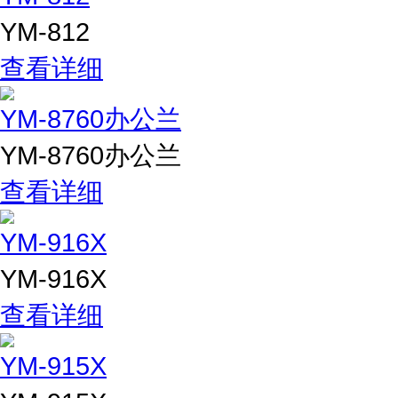
YM-812
查看详细
YM-8760办公兰
YM-8760办公兰
查看详细
YM-916X
YM-916X
查看详细
YM-915X