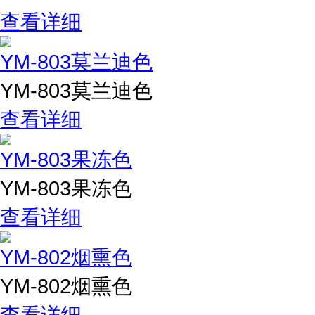
查看详细
YM-803莫兰迪色
YM-803莫兰迪色
查看详细
YM-803果冻色
YM-803果冻色
查看详细
YM-802烟熏色
YM-802烟熏色
查看详细