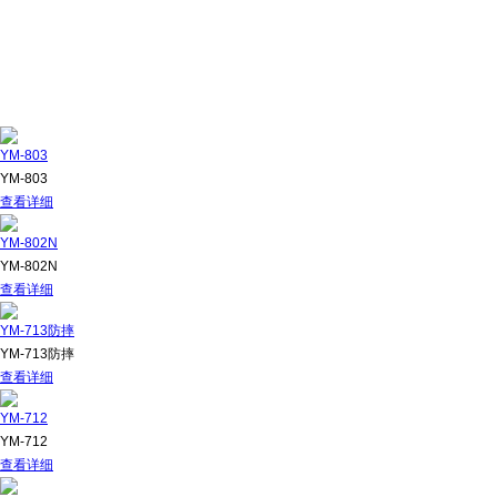
YM-803
YM-803
查看详细
YM-802N
YM-802N
查看详细
YM-713防摔
YM-713防摔
查看详细
YM-712
YM-712
查看详细