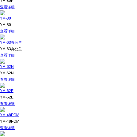
YM-80P
查看详细
YM-80
YM-80
查看详细
YM-63办公兰
YM-63办公兰
查看详细
YM-62N
YM-62N
查看详细
YM-62E
YM-62E
查看详细
YM-48POM
YM-48POM
查看详细