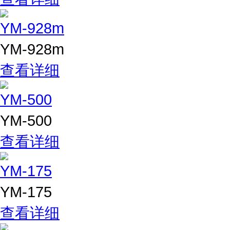
YM-928m
YM-928m
查看详细
YM-500
YM-500
查看详细
YM-175
YM-175
查看详细