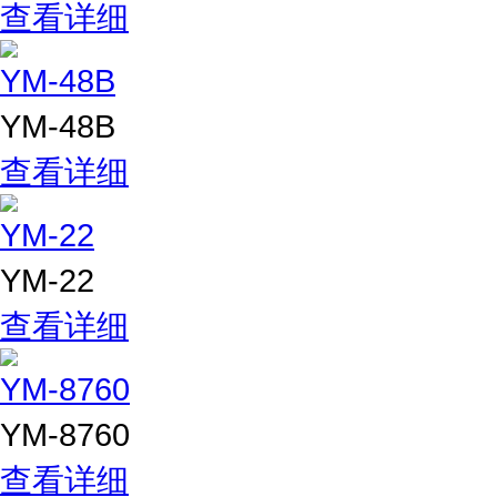
查看详细
YM-48B
YM-48B
查看详细
YM-22
YM-22
查看详细
YM-8760
YM-8760
查看详细