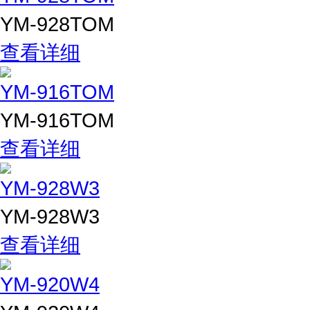
YM-928TOM
查看详细
YM-916TOM
YM-916TOM
查看详细
YM-928W3
YM-928W3
查看详细
YM-920W4