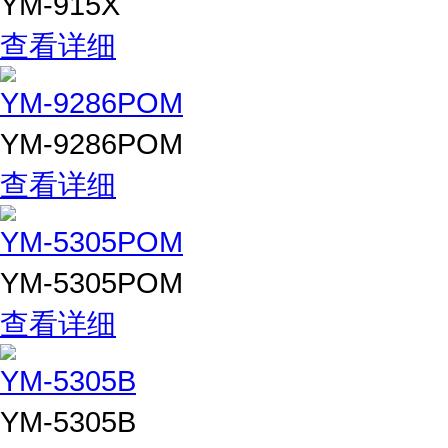
YM-915X
查看详细
YM-9286POM
YM-9286POM
查看详细
YM-5305POM
YM-5305POM
查看详细
YM-5305B
YM-5305B