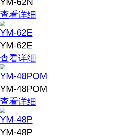
YM-62N
查看详细
YM-62E
YM-62E
查看详细
YM-48POM
YM-48POM
查看详细
YM-48P
YM-48P