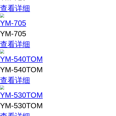
查看详细
YM-705
YM-705
查看详细
YM-540TOM
YM-540TOM
查看详细
YM-530TOM
YM-530TOM