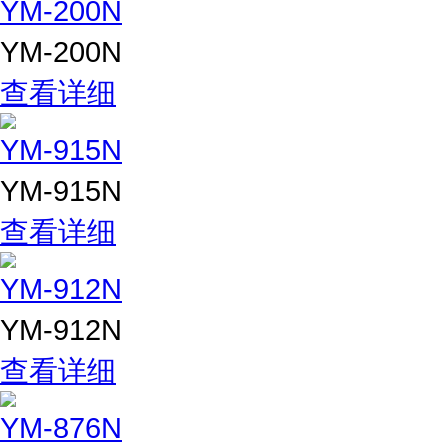
YM-200N
YM-200N
查看详细
YM-915N
YM-915N
查看详细
YM-912N
YM-912N
查看详细
YM-876N