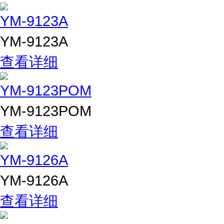
YM-9123A
YM-9123A
查看详细
YM-9123POM
YM-9123POM
查看详细
YM-9126A
YM-9126A
查看详细