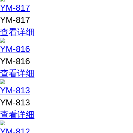
YM-817
YM-817
查看详细
YM-816
YM-816
查看详细
YM-813
YM-813
查看详细
YM-812