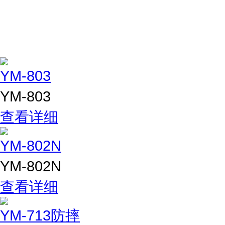
YM-803
YM-803
查看详细
YM-802N
YM-802N
查看详细
YM-713防摔